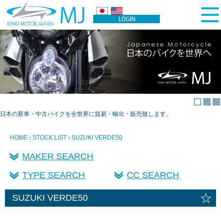
日本の新車・中古バイクを全世界に貿易・輸出・販売致します。
HOME
›
STOCK LIST
› SUZUKI VERDE50
MAKER SEARCH
TYPE SEARCH
CC SEARCH
☆
SUZUKI VERDE50