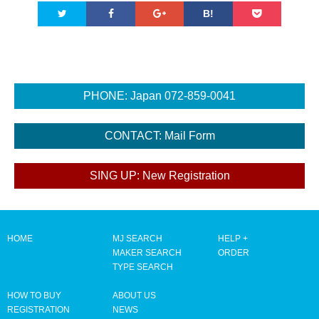
B!
HOME
MJ SEARCH
HELP +
MAKER SEARCH
ORDER
TYPE SEARCH
HOW TO BUY
ABOUT US
REGISTRATION
NEWS