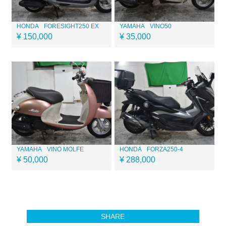
HONDA
FORESIGHT250 EX
YAMAHA
VINO50
¥ 150,000
¥ 35,000
YAMAHA
VINO MOLFE
HONDA
FORZA250-4
¥ 50,000
¥ 288,000
SHARE