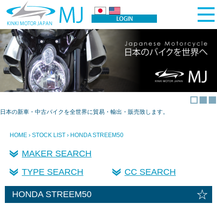
日本の新車・中古バイクを全世界に貿易・輸出・販売致します。
HOME
›
STOCK LIST
› HONDA STREEM50
MAKER SEARCH
TYPE SEARCH
CC SEARCH
☆
HONDA STREEM50