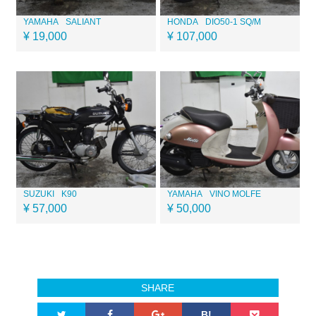
YAMAHA
SALIANT
HONDA
DIO50-1 SQ/M
¥ 19,000
¥ 107,000
SUZUKI
K90
YAMAHA
VINO MOLFE
¥ 57,000
¥ 50,000
SHARE
B!