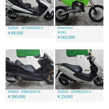
SUZUKI
SKYWAVE400-3
KAWASAKI
KX112
¥ 69,000
¥ 563,000
HONDA
FORZA250-3Z
SUZUKI
ADDRESS50-2
¥ 200,000
¥ 23,000