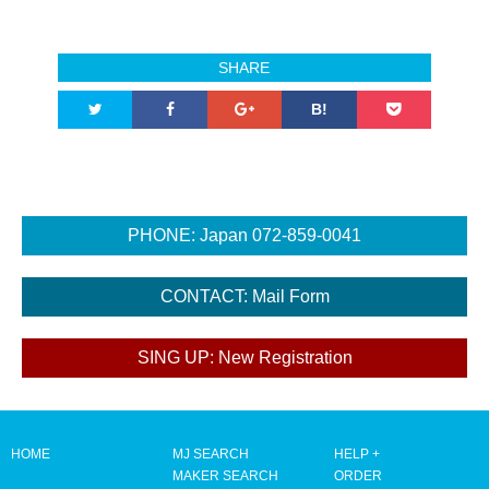
SHARE
B!
HOME
MJ SEARCH
HELP +
MAKER SEARCH
ORDER