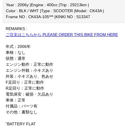
Year : 2006y |
Engine : 400cc |
Trip : 29213km |
Color : BLK / WHT |
Type : SCOOTER |
Model : CK43A |
Frame NO : CK43A-105*** |
KINKI NO : S13347
REMARKS :
ご注文はこちらから PLEASE ORDER THIS BIKE FROM HERE
年式：2006年
車検：なし
状態：通常
エンジン動作：正常に動作
エンジン外観：小キズあり
外装：小キズあり、色あせ
F足回り：正常に動作
R足回り：正常に動作
電気保安：破損・欠品あり
車体：正常
付属品：パーツ有
その他：書類なし
"BATTERY FLAT