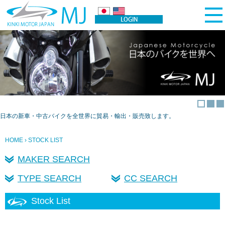
日本の新車・中古バイクを全世界に貿易・輸出・販売致します。
HOME
› STOCK LIST
MAKER SEARCH
TYPE SEARCH
CC SEARCH
Stock List