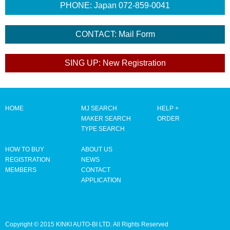
HOME
MJ SEARCH
HELP +
MAKER SEARCH
ORDER
TYPE SEARCH
HOW TO BUY
ABOUT US
REGISTRATION
NEWS
MEMBERS
CONTACT
APPLICATION
Copyright © 2015 KINKI AUTO-BI LTD. All Rights Reserved