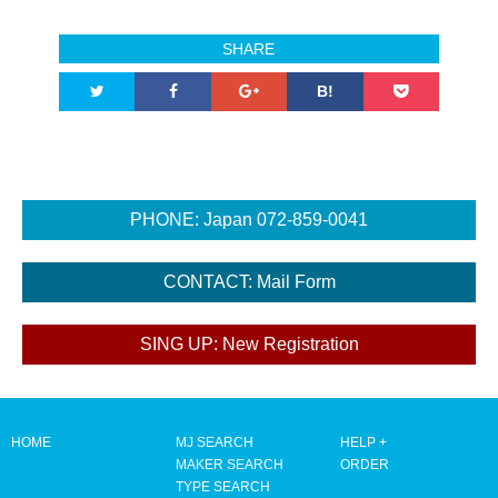
SHARE
B!
HOME
MJ SEARCH
HELP +
MAKER SEARCH
ORDER
TYPE SEARCH