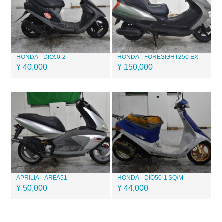
HONDA
DIO50-2
HONDA
FORESIGHT250 EX
¥ 40,000
¥ 150,000
APRILIA
AREA51
HONDA
DIO50-1 SQ/M
¥ 50,000
¥ 44,000