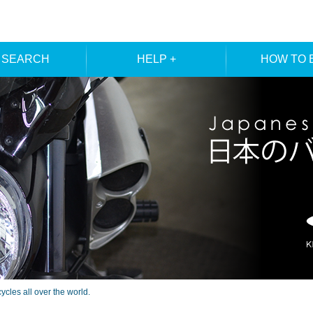
 SEARCH
HELP +
HOW TO 
ER SEARCH
ORDER
REGISTRA
E SEARCH
MEMBE
les all over the world.