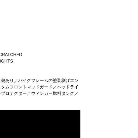
SCRATCHED
LIGHTS
に傷あり／バイクフレームの塗装剥げエン
スタムフロントマッドガード／ヘッドライ
ープロテクター／ウィンカー燃料タンク／