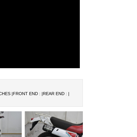
CHES |
FRONT END : |
REAR END : |