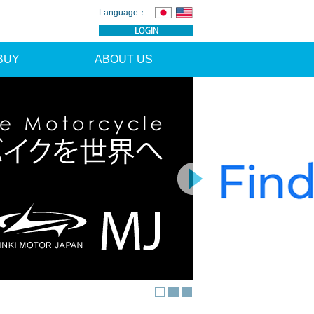
Language：
BUY
ABOUT US
TION
NEWS
RS
CONTACT
APPLICATION