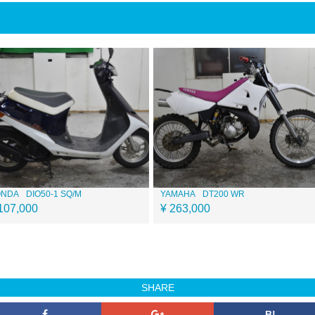
ONDA
DIO50-1 SQ/M
YAMAHA
DT200 WR
107,000
¥ 263,000
SHARE
B!