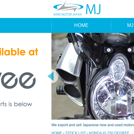
HOME
MJ
MAK
TYP
We export and sell Japanese new and used motorcyc
HOME
›
STOCK LIST
› HONDA XL250 DEGREE