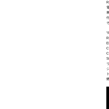
"
R
E
C
C
S