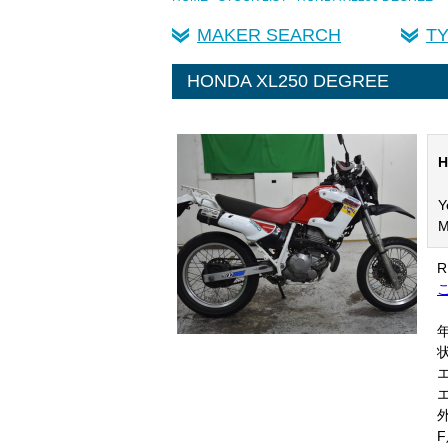
MAKER SEARCH
T
HONDA XL250 DEGREE
H
Y
M
R
ご
年