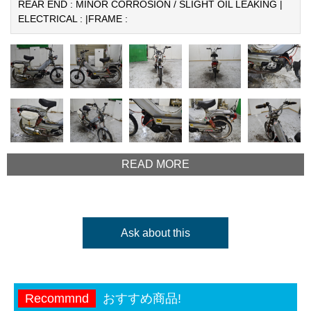
REAR END : MINOR CORROSION / SLIGHT OIL LEAKING |
ELECTRICAL : |
FRAME :
READ MORE
Ask about this
Recommnd
おすすめ商品!