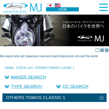
We export and sell Japanese new and used motorcycles all over the world.
HOME
›
STOCK LIST
› OTHERS TOMOS CLASSIC 1
MAKER SEARCH
TYPE SEARCH
CC SEARCH
☆
OTHERS TOMOS CLASSIC 1