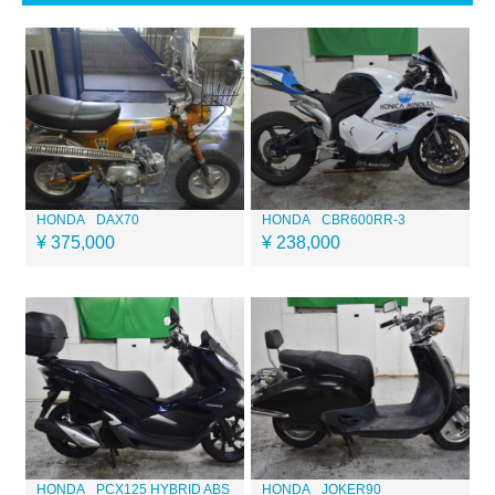
HONDA
DAX70
HONDA
CBR600RR-3
¥ 375,000
¥ 238,000
HONDA
PCX125 HYBRID ABS
HONDA
JOKER90