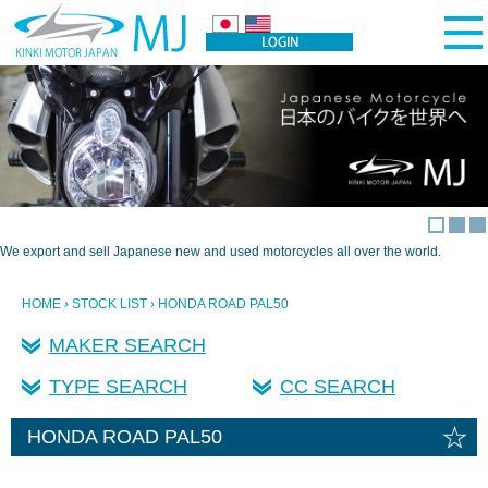
We export and sell Japanese new and used motorcycles all over the world.
HOME
›
STOCK LIST
› HONDA ROAD PAL50
MAKER SEARCH
TYPE SEARCH
CC SEARCH
☆
HONDA ROAD PAL50