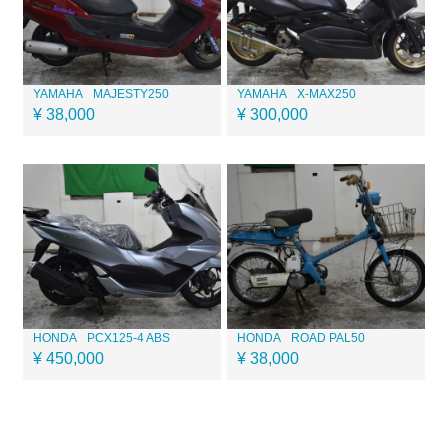
YAMAHA
MAJESTY250
YAMAHA
X-MAX250
¥ 38,000
¥ 300,000
HONDA
PCX125-4 ABS
HONDA
ROAD PAL50
¥ 450,000
¥ 38,000