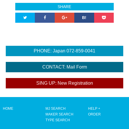
SHARE
B!
HOME
MJ SEARCH
HELP +
MAKER SEARCH
ORDER
TYPE SEARCH