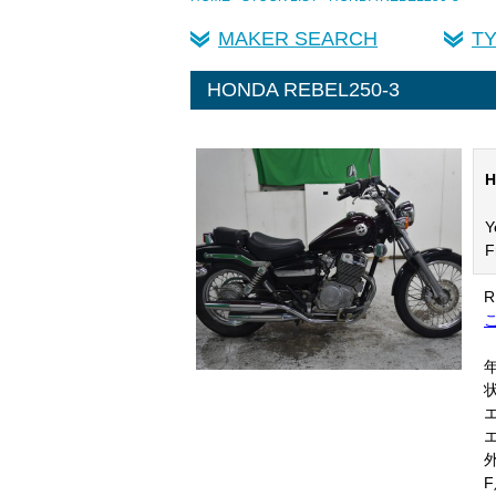
MAKER SEARCH
T
HONDA REBEL250-3
H
Y
F
R
ご
年