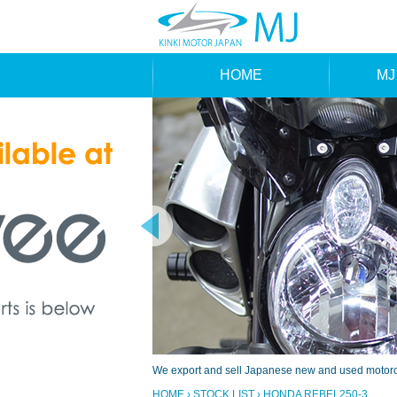
HOME
MJ
MAK
TYP
We export and sell Japanese new and used motorcyc
HOME
›
STOCK LIST
› HONDA REBEL250-3