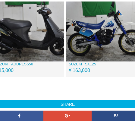
ZUKI
ADDRESS50
SUZUKI
SX125
15,000
¥ 163,000
SHARE
B!