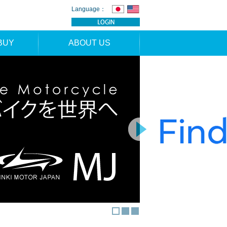
Language：
BUY
ABOUT US
TION
NEWS
RS
CONTACT
APPLICATION