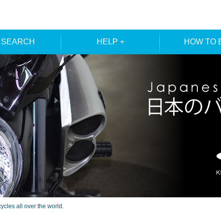
 SEARCH
HELP +
HOW TO 
ER SEARCH
ORDER
REGISTRA
E SEARCH
MEMBE
les all over the world.