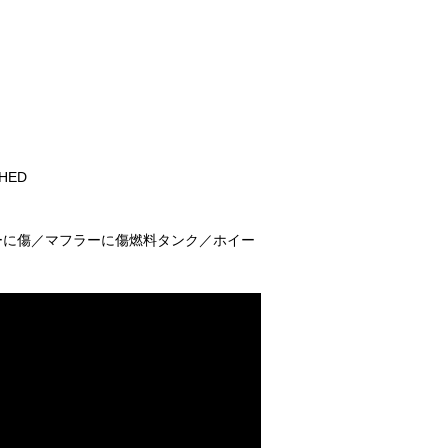
CHED
ーに傷／マフラーに傷燃料タンク／ホイー