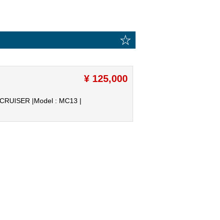
☆
¥ 125,000
 CRUISER |
Model : MC13 |