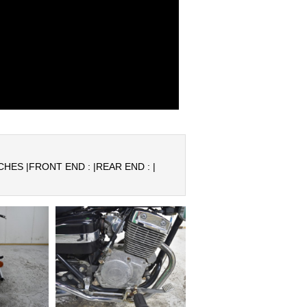
CHES |
FRONT END : |
REAR END : |