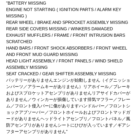
"BATTERY MISSING
ENGINE NOT STARTING ( IGNITION PARTS / ALARM KEY
MISSING )
REAR WHEEL / BRAKE AND SPROCKET ASSEMBLY MISSING
REAR SIDE COVERS MISSING / WINKERS DAMAGED
EXHAUST MUFFLERS / FRAME / FRONT INTRUSION BARS
SCRATCHED
HAND BARS / FRONT SHOCK ABSORBERS / FRONT WHEEL
AND FRONT MUD GUARD MISSING
HEAD LIGHT ASSEMBLY / FRONT PANELS / WIND SHIELD
ASSEMBLY MISSING
SEAT CRACKED / GEAR SHIFTER ASSEMBLY MISSING
バッテリーがありませんエンジンが始動しません（イグニッショ
ンパーツ／アラームキーがありません）リアホイール／ブレーキ
およびスプロケットアセンブリがありませんリアサイドカバーが
ありません／ウィンカーが損傷しています排気マフラー／フレー
ム／フロント侵入バーに傷がありますハンドルバー／フロントシ
ョックアブソーバー／フロントホイールおよびフロントマッドガ
ードがありませんヘッドライトアセンブリ／フロントパネル／風
防アセンブリがありませんシートにひびが入っています／ギアシ
フターアセンブリがありません"