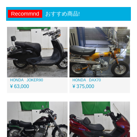
Recommnd
おすすめ商品!
HONDA
JOKER90
HONDA
DAX70
¥ 63,000
¥ 375,000