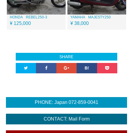
HONDA
REBEL250-3
YAMAHA
MAJESTY250
¥ 125,000
¥ 38,000
SHARE
B!