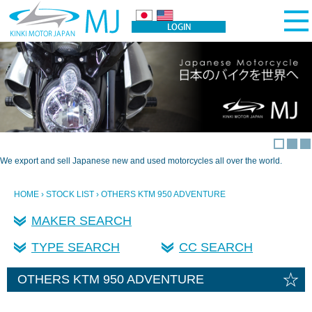
We export and sell Japanese new and used motorcycles all over the world.
HOME
›
STOCK LIST
› OTHERS KTM 950 ADVENTURE
MAKER SEARCH
TYPE SEARCH
CC SEARCH
☆
OTHERS KTM 950 ADVENTURE