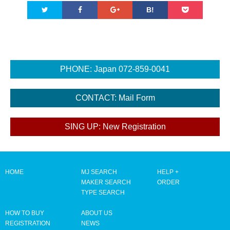
B!
HOME
MJ SEARCH
HELP +
MAKER SEARCH
ORDER
TYPE SEARCH
HOW TO BUY
ABOUT US
REGISTRATION
NEWS