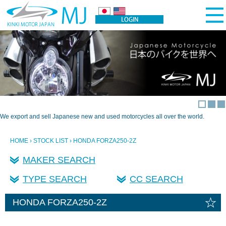
We export and sell Japanese new and used motorcycles all over the world.
HOME
›
STOCK LIST
› HONDA FORZA250-2Z
MAKER SEARCH
TYPE SEARCH
CC SEARCH
☆
HONDA FORZA250-2Z