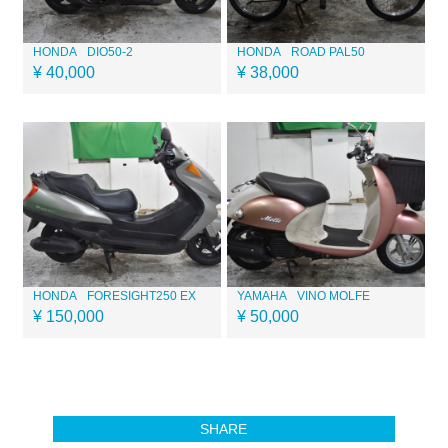
HONDA
DIO50-2
HONDA
ROAD PAL50
¥ 40,000
¥ 38,000
HONDA
FORESIGHT250 EX
YAMAHA
VINO MOLFE
¥ 150,000
¥ 50,000
SHARE