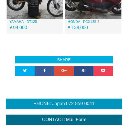
YAMAHA
DT125
HONDA
PCX125-2
¥ 94,000
¥ 138,000
SHARE
B!