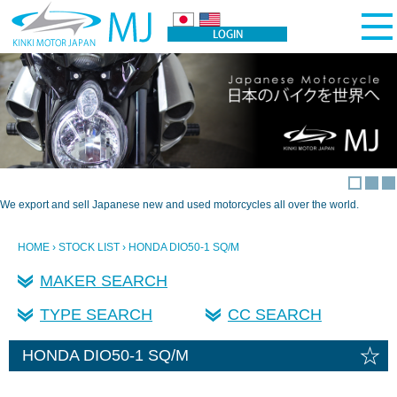
We export and sell Japanese new and used motorcycles all over the world.
HOME
›
STOCK LIST
› HONDA DIO50-1 SQ/M
MAKER SEARCH
TYPE SEARCH
CC SEARCH
☆
HONDA DIO50-1 SQ/M