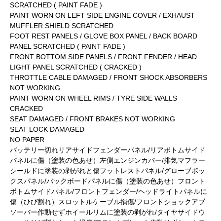
SCRATCHED ( PAINT FADE )
PAINT WORN ON LEFT SIDE ENGINE COVER / EXHAUST
MUFFLER SHIELD SCRATCHED
FOOT REST PANELS / GLOVE BOX PANEL / BACK BOARD
PANEL SCRATCHED ( PAINT FADE )
FRONT BOTTOM SIDE PANELS / FRONT FENDER / HEAD
LIGHT PANEL SCRATCHED ( CRACKED )
THROTTLE CABLE DAMAGED / FRONT SHOCK ABSORBERS
NOT WORKING
PAINT WORN ON WHEEL RIMS / TYRE SIDE WALLS
CRACKED
SEAT DAMAGED / FRONT BRAKES NOT WORKING
SEAT LOCK DAMAGED
NO PAPER
バッテリー切れリアサイドフェンダーパネル/リアボトムサイド
パネルに傷（塗装の色あせ）左側エンジンカバー/排気マフラー
シールドに塗装の剥がれと傷フットレストパネル/グローブボッ
クスパネル/バックボードパネルに傷（塗装の色あせ）フロント
ボトムサイドパネル/フロントフェンダー/ヘッドライトパネルに
傷（ひび割れ）スロットルケーブル損傷/フロントショックアブ
ソーバー作動せずホイールリムに塗装の剥がれ/タイヤサイドウ