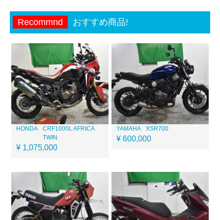
Recommnd
おすすめ商品!
HONDA
CRF1000L AFRICA
YAMAHA
XSR700
TWIN
¥ 600,000
¥ 1,075,000