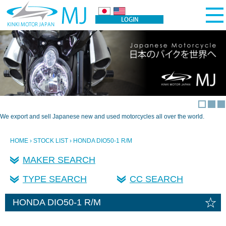
We export and sell Japanese new and used motorcycles all over the world.
HOME
›
STOCK LIST
› HONDA DIO50-1 R/M
MAKER SEARCH
TYPE SEARCH
CC SEARCH
☆
HONDA DIO50-1 R/M