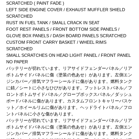
SCRATCHED ( PAINT FADE )
LEFT SIDE ENGINE COVER / EXHAUST MUFFLER SHIELD
SCRATCHED
RUST IN FUEL TANK / SMALL CRACK IN SEAT
FOOT REST PANELS / FRONT BOTTOM SIDE PANELS /
GLOVE BOX PANELS / DASH BOARD PANELS SCRATCHED
CUSTOM FRONT CARRY BASKET / WHEEL RIMS
SCRATCHED
SMALL SCRATCHES ON HEAD LIGHT PANEL / FRONT PANEL
NO PAPER
バッテリーが切れています。リアサイドフェンダーパネル／リア
ボトムサイドパネルに傷（塗装の色あせ）があります。左側エン
ジンカバー／排気マフラーシールドに傷があります。燃料タンク
に錆／シートに小さなひびがあります。フットレストパネル／フ
ロントボトムサイドパネル／グローブボックスパネル／ダッシュ
ボードパネルに傷があります。カスタムフロントキャリーバスケ
ット／ホイールリムに傷があります。ヘッドライトパネル／フロ
ントパネルに小さな傷があります。
バッテリーが切れています。リアサイドフェンダーパネル／リア
ボトムサイドパネルに傷（塗装の色あせ）があります。左側エン
ジンカバー／排気マフラーシールドに傷があります。燃料タンク