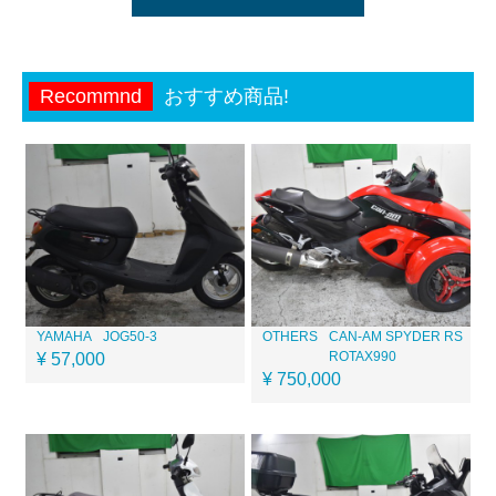
Recommnd
おすすめ商品!
YAMAHA
JOG50-3
OTHERS
CAN-AM SPYDER RS
ROTAX990
¥ 57,000
¥ 750,000