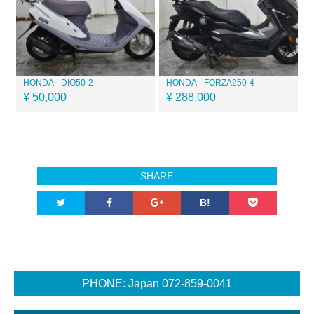
HONDA
DIO50-2
HONDA
FORZA250-4
¥ 50,000
¥ 288,000
SHARE
B!