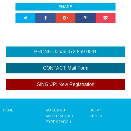
SHARE
B!
HOME
MJ SEARCH
HELP +
MAKER SEARCH
ORDER
TYPE SEARCH