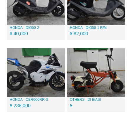
HONDA
DIO50-2
HONDA
DIO50-1 R/M
¥ 40,000
¥ 82,000
HONDA
CBR600RR-3
OTHERS
DI BIASI
¥ 238,000
¥