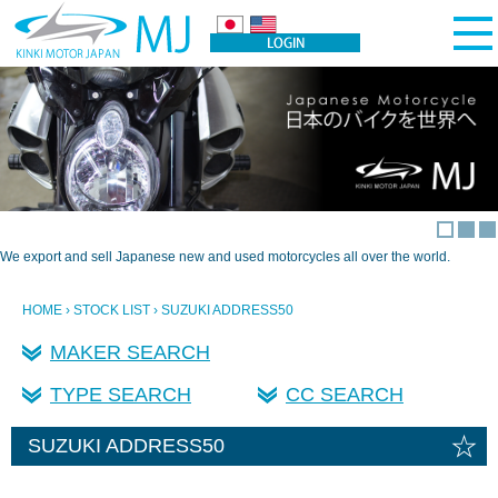
We export and sell Japanese new and used motorcycles all over the world.
HOME
›
STOCK LIST
› SUZUKI ADDRESS50
MAKER SEARCH
TYPE SEARCH
CC SEARCH
☆
SUZUKI ADDRESS50