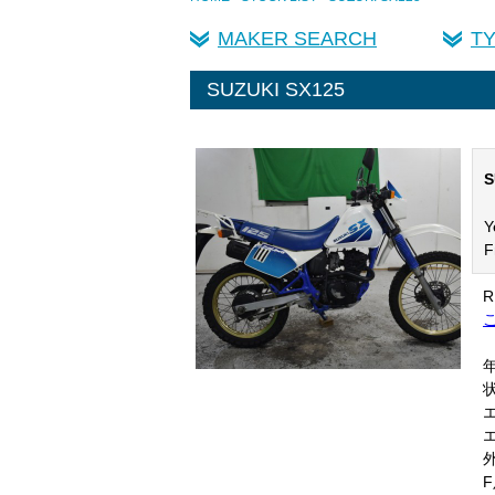
MAKER SEARCH
T
SUZUKI SX125
S
Y
F
R
ご
年