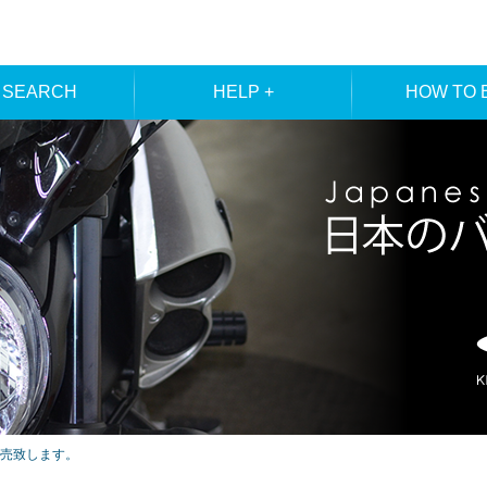
 SEARCH
HELP +
HOW TO 
ER SEARCH
ORDER
REGISTRA
E SEARCH
MEMBE
売致します。