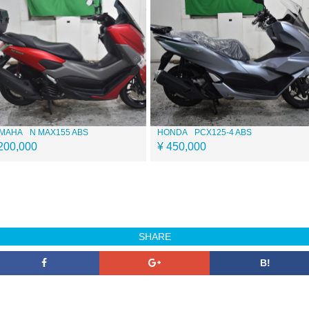
MAHA
N MAX155 ABS
HONDA
PCX125-4 ABS
200,000
¥ 450,000
SHARE
B!