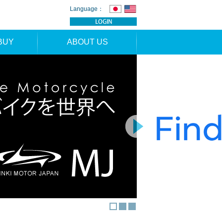
Language：
BUY
ABOUT US
TION
NEWS
RS
CONTACT
APPLICATION