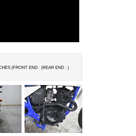
CHES |
FRONT END : |
REAR END : |