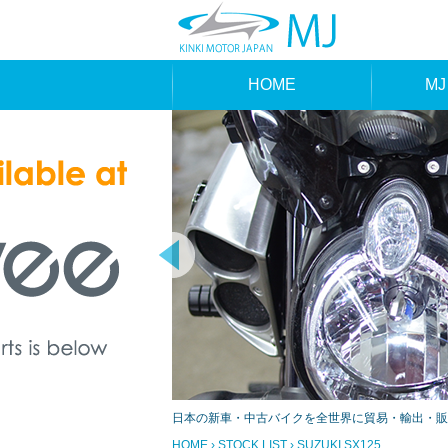
HOME
MJ
MAK
TYP
日本の新車・中古バイクを全世界に貿易・輸出・販
HOME
›
STOCK LIST
› SUZUKI SX125