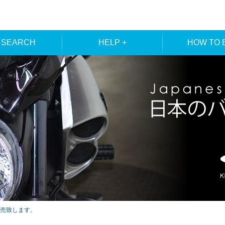
 SEARCH
HELP +
HOW TO 
ER SEARCH
ORDER
REGISTRA
E SEARCH
MEMBE
売致します。