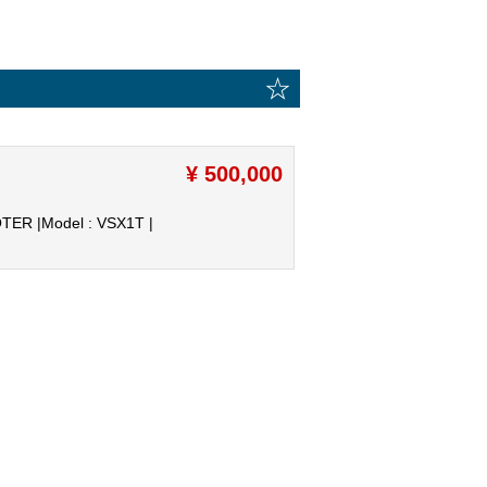
☆
¥ 500,000
OTER |
Model : VSX1T |