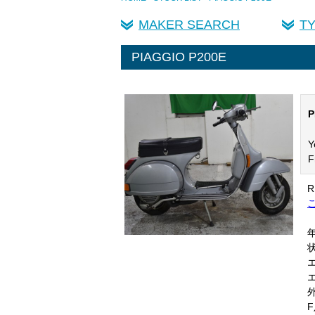
MAKER SEARCH
T
PIAGGIO P200E
P
Y
F
R
ご