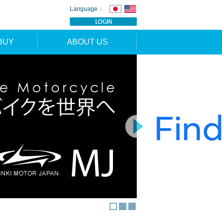
Language：
BUY
ABOUT US
TION
NEWS
RS
CONTACT
APPLICATION