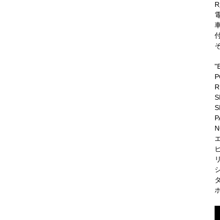
"
P
R
S
S
P
N