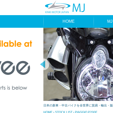
HOME
MJ
MAK
TYP
日本の新車・中古バイクを全世界に貿易・輸出・販
HOME
›
STOCK LIST
› PIAGGIO P200E