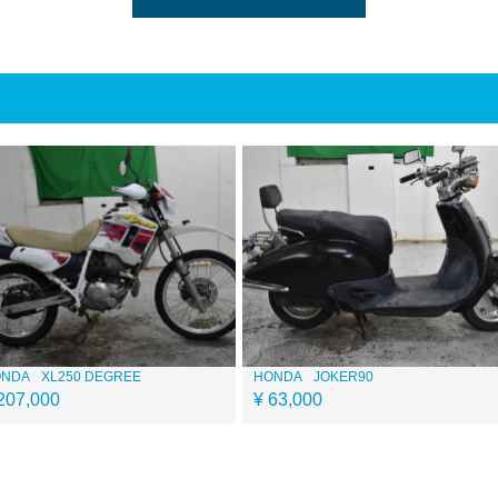
ONDA
XL250 DEGREE
HONDA
JOKER90
207,000
¥ 63,000