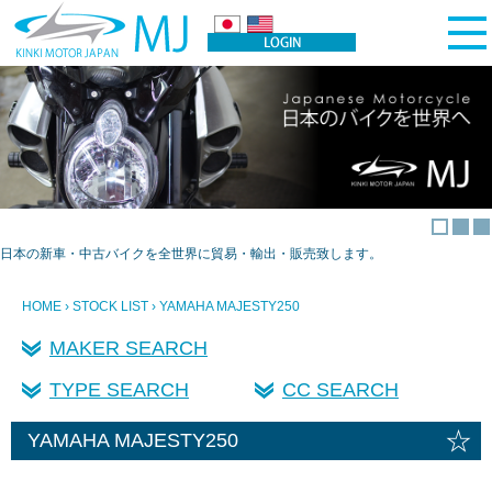
日本の新車・中古バイクを全世界に貿易・輸出・販売致します。
HOME
›
STOCK LIST
› YAMAHA MAJESTY250
MAKER SEARCH
TYPE SEARCH
CC SEARCH
☆
YAMAHA MAJESTY250