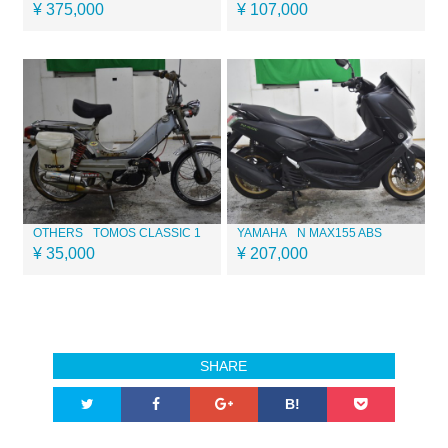
¥ 375,000
¥ 107,000
OTHERS
TOMOS CLASSIC 1
YAMAHA
N MAX155 ABS
¥ 35,000
¥ 207,000
SHARE
B!