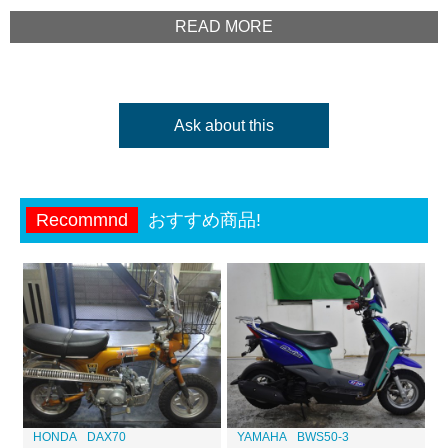
READ MORE
Ask about this
Recommnd
おすすめ商品!
HONDA
DAX70
YAMAHA
BWS50-3