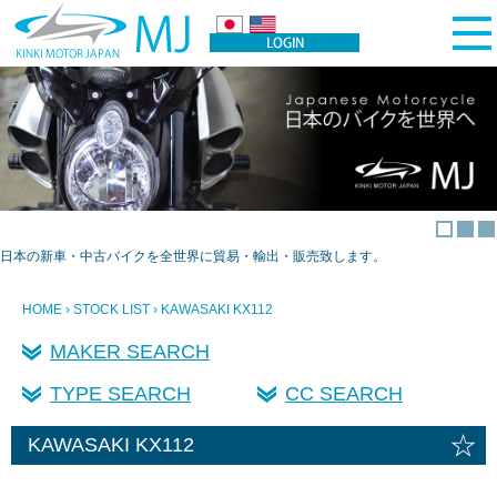
日本の新車・中古バイクを全世界に貿易・輸出・販売致します。
HOME
›
STOCK LIST
› KAWASAKI KX112
MAKER SEARCH
TYPE SEARCH
CC SEARCH
☆
KAWASAKI KX112