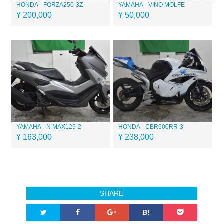
HONDA
FORZA250-3Z
YAMAHA
VINO MOLFE
¥ 200,000
¥ 50,000
YAMAHA
N MAX125-2
HONDA
CBR600RR-3
¥ 163,000
¥ 238,000
SHARE
B!