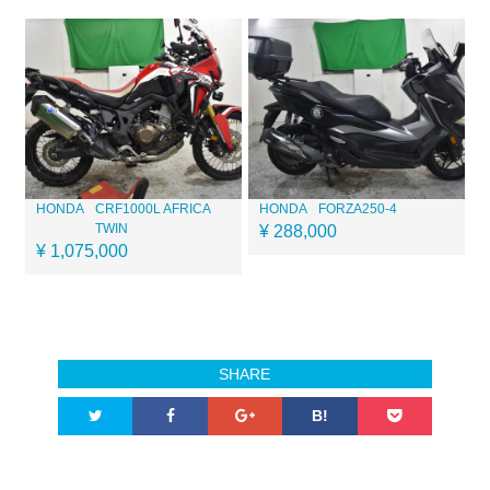
HONDA
CRF1000L AFRICA
HONDA
FORZA250-4
TWIN
¥ 288,000
¥ 1,075,000
SHARE
B!