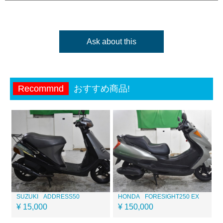
Ask about this
Recommnd
おすすめ商品!
SUZUKI
ADDRESS50
HONDA
FORESIGHT250 EX
¥ 15,000
¥ 150,000