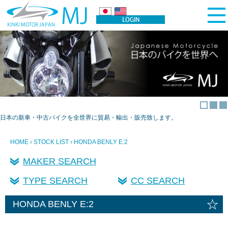
日本の新車・中古バイクを全世界に貿易・輸出・販売致します。
HOME
›
STOCK LIST
› HONDA BENLY E:2
MAKER SEARCH
TYPE SEARCH
CC SEARCH
☆
HONDA BENLY E:2