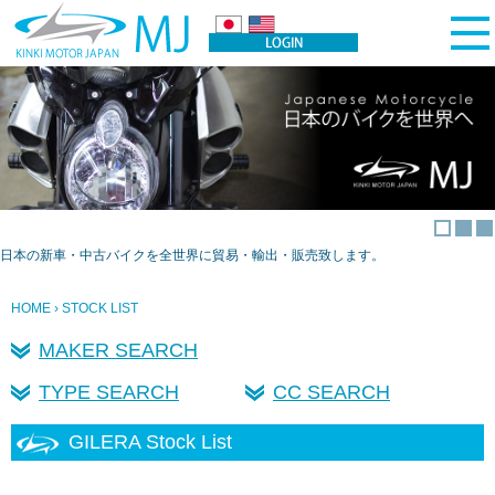
日本の新車・中古バイクを全世界に貿易・輸出・販売致します。
HOME
› STOCK LIST
MAKER SEARCH
TYPE SEARCH
CC SEARCH
GILERA Stock List