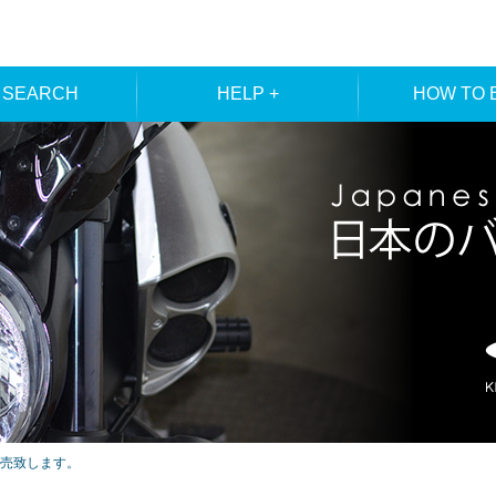
 SEARCH
HELP +
HOW TO 
ER SEARCH
ORDER
REGISTRA
E SEARCH
MEMBE
売致します。