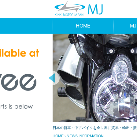
HOME
MJ
MAK
TYP
日本の新車・中古バイクを全世界に貿易・輸出・販
HOME
› NEWS INFORMATION