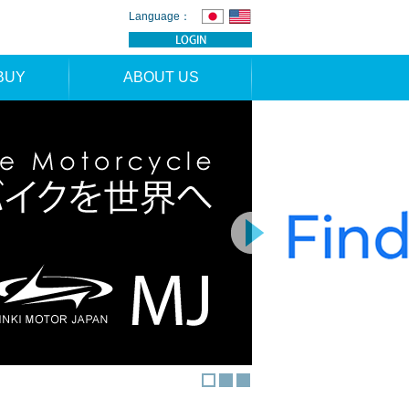
Language：
BUY
ABOUT US
TION
NEWS
RS
CONTACT
APPLICATION